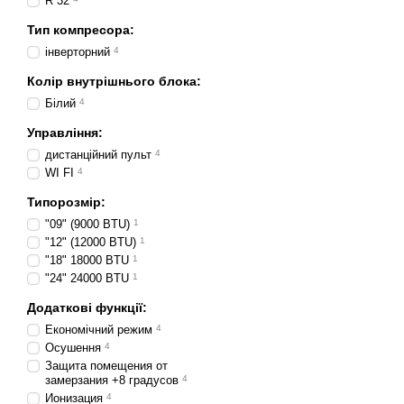
R 32
Тип компресора:
інверторний
4
Колір внутрішнього блока:
Білий
4
Управління:
дистанційний пульт
4
WI FI
4
Типорозмір:
"09" (9000 BTU)
1
"12" (12000 BTU)
1
"18" 18000 BTU
1
"24" 24000 BTU
1
Додаткові функції:
Економічний режим
4
Осушення
4
Защита помещения от
замерзания +8 градусов
4
Ионизация
4