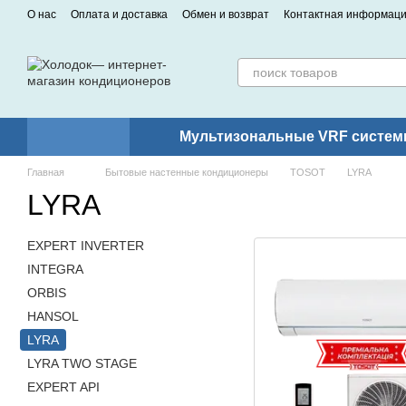
Перейти к основному контенту
О нас
Оплата и доставка
Обмен и возврат
Контактная информац
Мультизональные VRF систем
Главная
Бытовые настенные кондиционеры
TOSOT
LYRA
LYRA
EXPERT INVERTER
INTEGRA
ORBIS
HANSOL
LYRA
LYRA TWO STAGE
EXPERT API