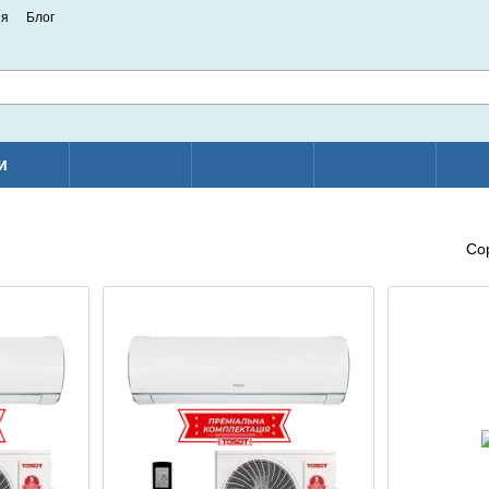
ия
Блог
и
Со