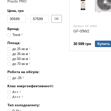
Practic PRO
Цена, грн
От Цена, грн
До Цена, грн
OK
Артикул: GF-09W2
Бренд:
GF-09W2
Tosot
4
Площа:
30 599 грн
Купить
до 25 кв.м
1
до 35 кв.м
1
до 50 кв.м
1
до 70 кв.м
1
Робота на обігрів:
до -25
4
Клас енергоефективності:
A++
4
A+++
4
Тип холодоагенту:
4