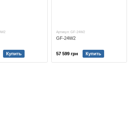
18W2
Артикул: GF-24W2
GF-24W2
Купить
57 599 грн
Купить