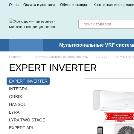
Перейти к основному контенту
О нас
Оплата и доставка
Обмен и возврат
Контактная информац
Мультизональные VRF систем
Главная
Бытовые настенные кондиционеры
TOSOT
EXPERT IN
EXPERT INVERTER
EXPERT INVERTER
INTEGRA
ORBIS
HANSOL
LYRA
LYRA TWO STAGE
EXPERT API