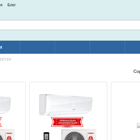
ия
Блог
и
VERTER
Со