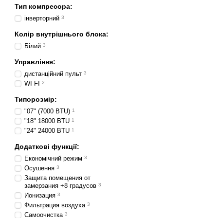
Тип компресора:
інверторний
3
Колір внутрішнього блока:
Білий
3
Управління:
дистанційний пульт
3
WI FI
2
Типорозмір:
"07" (7000 BTU)
1
"18" 18000 BTU
1
"24" 24000 BTU
1
Додаткові функції:
Економічний режим
3
Осушення
3
Защита помещения от
замерзания +8 градусов
3
Ионизация
3
Фильтрация воздуха
3
Самоочистка
3