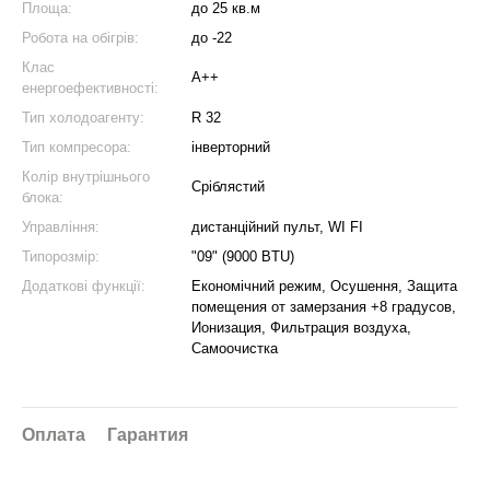
Площа:
до 25 кв.м
Робота на обігрів:
до -22
Клас
A++
енергоефективності:
Тип холодоагенту:
R 32
Тип компресора:
інверторний
Колір внутрішнього
Сріблястий
блока:
Управління:
дистанційний пульт, WI FI
Типорозмір:
"09" (9000 BTU)
Додаткові функції:
Економічний режим, Осушення, Защита
помещения от замерзания +8 градусов,
Ионизация, Фильтрация воздуха,
Самоочистка
Оплата
Гарантия