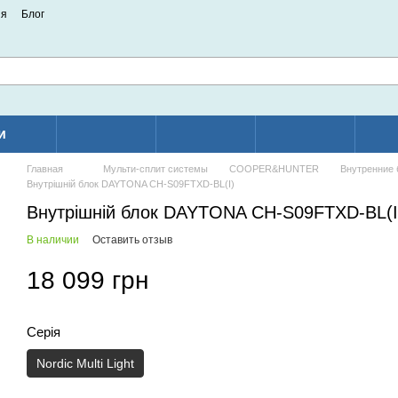
ия
Блог
и
Главная
Мульти-сплит системы
COOPER&HUNTER
Внутренние 
Внутрішній блок DAYTONA CH-S09FTXD-BL(I)
Внутрішній блок DAYTONA CH-S09FTXD-BL(I
В наличии
Оставить отзыв
18 099 грн
Серія
Nordic Multi Light