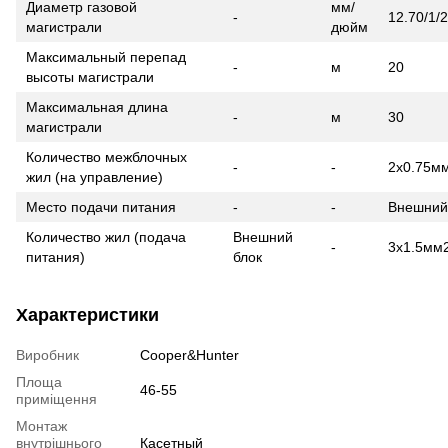
Диаметр газовой
мм/
-
12.70/1/2
магистрали
дюйм
Максимальный перепад
-
м
20
высоты магистрали
Максимальная длина
-
м
30
магистрали
Количество межблочных
-
-
2x0.75м
жил (на управление)
Место подачи питания
-
-
Внешний
Количество жил (подача
Внешний
-
3x1.5мм
питания)
блок
Характеристики
Виробник
Cooper&Hunter
Площа
46-55
приміщення
Монтаж
внутрішнього
Касетный