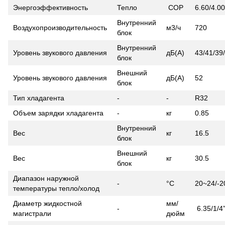
Энергоэффективность
Тепло
COP
6.60/4.00
Внутренний
Воздухопроизводительность
м3/ч
720
блок
Внутренний
Уровень звукового давления
дБ(A)
43/41/39
блок
Внешний
Уровень звукового давления
дБ(A)
52
блок
Тип хладагента
-
-
R32
Объем зарядки хладагента
-
кг
0.85
Внутренний
Вес
кг
16.5
блок
Внешний
Вес
кг
30.5
блок
Диапазон наружной
-
°C
20~24/-
температуры тепло/холод
Диаметр жидкостной
мм/
-
6.35/1/4
магистрали
дюйм