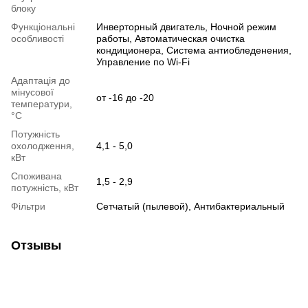
блоку
Функціональні
Инверторный двигатель, Ночной режим
особливості
работы, Автоматическая очистка
кондиционера, Система антиобледенения,
Управление по Wi-Fi
Адаптація до
мінусової
от -16 до -20
температури,
°C
Потужність
охолодження,
4,1 - 5,0
кВт
Споживана
1,5 - 2,9
потужність, кВт
Фільтри
Сетчатый (пылевой), Антибактериальный
Отзывы