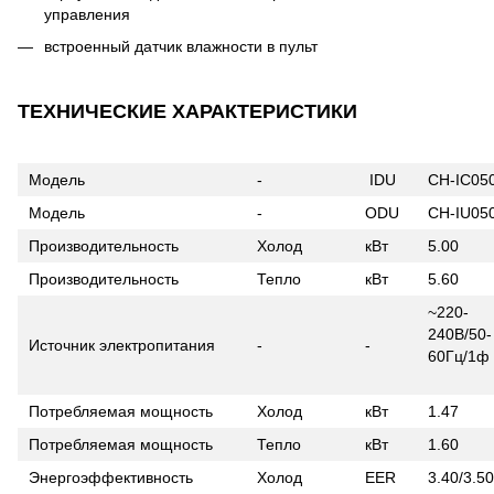
управления
встроенный датчик влажности в пульт
ТЕХНИЧЕСКИЕ ХАРАКТЕРИСТИКИ
Модель
-
IDU
CH-IC05
Модель
-
ODU
CH-IU05
Производительность
Холод
кВт
5.00
Производительность
Тепло
кВт
5.60
~220-
240В/50-
Источник электропитания
-
-
60Гц
Потребляемая мощность
Холод
кВт
1.47
Потребляемая мощность
Тепло
кВт
1.60
Энергоэффективность
Холод
EER
3.40/3.50