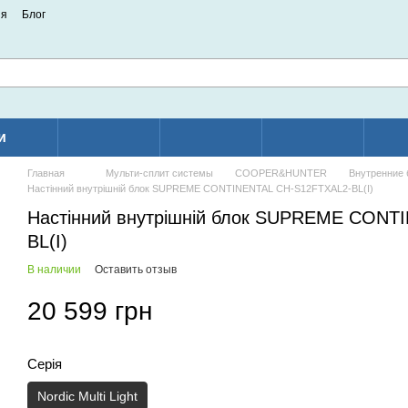
ия
Блог
и
Главная
Мульти-сплит системы
COOPER&HUNTER
Внутренние 
Настінний внутрішній блок SUPREME CONTINENTAL CH-S12FTXAL2-BL(I)
Настінний внутрішній блок SUPREME CONT
BL(I)
В наличии
Оставить отзыв
20 599 грн
Серія
Nordic Multi Light