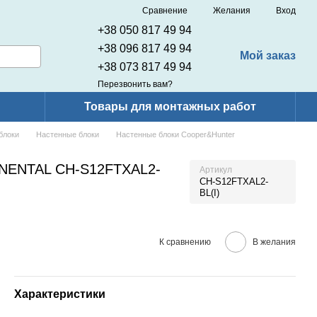
Сравнение
Желания
Вход
+38 050 817 49 94
+38 096 817 49 94
Мой заказ
+38 073 817 49 94
Перезвонить вам?
Товары для монтажных работ
блоки
Настенные блоки
Настенные блоки Cooper&Hunter
INENTAL CH-S12FTXAL2-
Артикул
CH-S12FTXAL2-
BL(I)
К сравнению
В желания
Характеристики