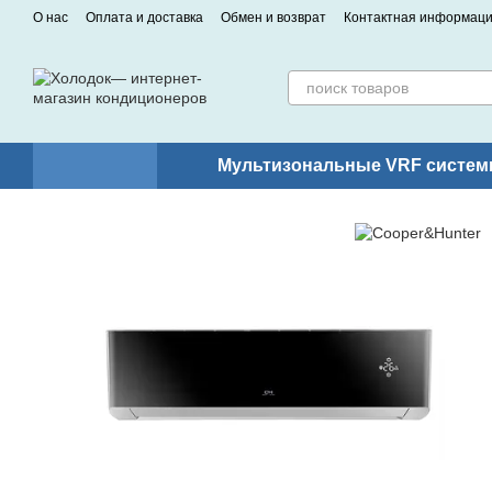
Перейти к основному контенту
О нас
Оплата и доставка
Обмен и возврат
Контактная информац
Мультизональные VRF систем