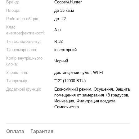
Бренд:
Cooper&Hunter
Площа:
до 35 кв.м
Робота на обігрів:
до -22
Клас
A++
енергоефективності:
Тип холодоагенту:
R 32
Тип компресора:
інверторний
Колір внутрішнього
Чорний
блока:
Управління:
дистанційний пульт, WI FI
Типорозмір:
"12" (12000 BTU)
Додаткові функції:
Економічний режим, Осушення, Защита
помещения от замерзания +8 градусов,
Ионизация, Фильтрация воздуха,
Самоочистка
Оплата
Гарантия