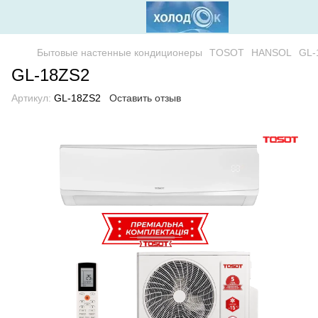
Бытовые настенные кондиционеры
TOSOT
HANSOL
GL-
GL-18ZS2
Артикул:
GL-18ZS2
Оставить отзыв