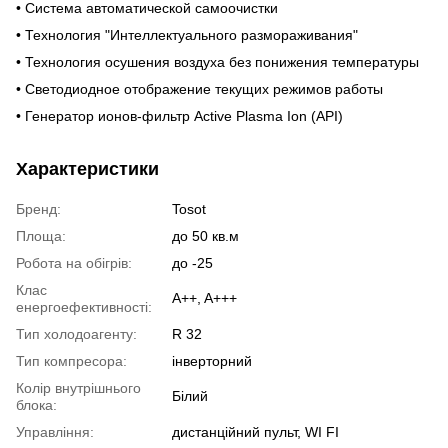
• Система автоматической самоочистки
• Технология "Интеллектуального размораживания"
• Технология осушения воздуха без понижения температуры
• Светодиодное отображение текущих режимов работы
• Генератор ионов-фильтр Active Plasma Ion (API)
Характеристики
Бренд:
Tosot
Площа:
до 50 кв.м
Робота на обігрів:
до -25
Клас
A++, A+++
енергоефективності:
Тип холодоагенту:
R 32
Тип компресора:
інверторний
Колір внутрішнього
Білий
блока:
Управління:
дистанційний пульт, WI FI