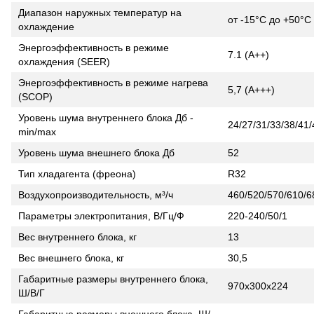
Диапазон наружных температур на
от -15°С до +50°С
охлаждение
Энергоэффективность в режиме
7.1 (A++)
охлаждения (SEER)
Энергоэффективность в режиме нагрева
5,7 (A+++)
(SCOP)
Уровень шума внутреннего блока Дб -
24/27/31/33/38/41/
min/max
Уровень шума внешнего блока Дб
52
Тип хладагента (фреона)
R32
Воздухопроизводительность, м³/ч
460/520/570/610/6
Параметры электропитания, В/Гц/Ф
220-240/50/1
Вес внутреннего блока, кг
13
Вес внешнего блока, кг
30,5
Габаритные размеры внутреннего блока,
970х300х224
Ш/В/Г
Габаритные размеры внешнего блока, Ш/