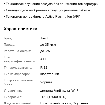
• Технология осушения воздуха без понижения температуры
• Светодиодное отображение текущих режимов работы
• Генератор ионов-фильтр Active Plasma Ion (API)
Характеристики
Бренд:
Tosot
Площа:
до 35 кв.м
Робота на обігрів:
до -25
Клас
A+++
енергоефективності:
Тип холодоагенту:
R 32
Тип компресора:
інверторний
Колір внутрішнього
Чорний
блока:
Управління:
дистанційний пульт, WI FI
Типорозмір:
"12" (12000 BTU)
Додаткові функції:
Економічний режим, Осушення,