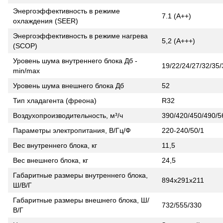
Энергоэффективность в режиме
7.1 (A++)
охлаждения (SEER)
Энергоэффективность в режиме нагрева
5,2 (A+++)
(SCOP)
Уровень шума внутреннего блока Дб -
19/22/24/27/32/35/
min/max
Уровень шума внешнего блока Дб
52
Тип хладагента (фреона)
R32
Воздухопроизводительность, м³/ч
390/420/450/490/5
Параметры электропитания, В/Гц/Ф
220-240/50/1
Вес внутреннего блока, кг
11,5
Вес внешнего блока, кг
24,5
Габаритные размеры внутреннего блока,
894х291х211
Ш/В/Г
Габаритные размеры внешнего блока, Ш/
732/555/330
В/Г