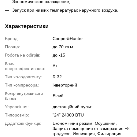
Экономическое охлаждение;
Запуск при низких температурах наружного воздуха.
Характеристики
Бренд:
Cooper&Hunter
Площа:
до 70 кв.м
Робота на обігрів:
до -15
Клас
A++
енергоефективності:
Тип холодоагенту:
R 32
Тип компресора:
інверторний
Колір внутрішнього
Білий
блока:
Управління:
дистанційний пульт
Типорозмір:
"24" 24000 BTU
Додаткові функції:
Економічний режим, Осушення,
Защита помещения от замерзания +8
градусов, Ионизация, Фильтрация