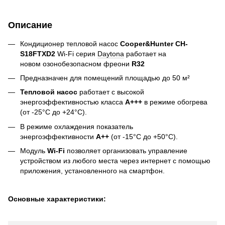
Описание
Кондиционер тепловой насос
Cooper&Hunter CH-
S18FTXD2
Wi-Fi
серия
Daytona
работает на
новом
озонобезопасном
фреони
R32
Предназначен для помещений площадью до 50 м²
Тепловой насос
работает с высокой
энергоэффективностью класса
A+++
в режиме обогрева
(от -25°С до +24°С).
В режиме охлаждения показатель
энергоэффективности
A++
(от -15°С до +50°С).
Модуль
Wi-Fi
позволяет организовать управление
устройством из любого места через интернет с помощью
приложения, установленного на смартфон.
Основные характеристики: