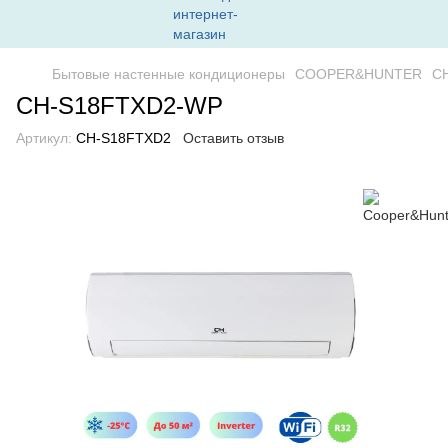
Бытовые настенные кондиционеры
COOPER&HUNTER
C
CH-S18FTXD2-WP
Артикул:
CH-S18FTXD2
Оставить отзыв