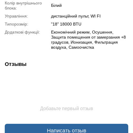
Колір внутрішнього
Білий
блока:
Управління:
дистанційний пульт, WI FI
Типорозмір:
"18" 18000 BTU
Додаткові функції:
Економічний режим, Осушення,
Защита помещения от замерзания +8
градусов, Ионизация, Фильтрация
воздуха, Самоочистка
Отзывы
Добавьте первый отзыв
Написать отзыв