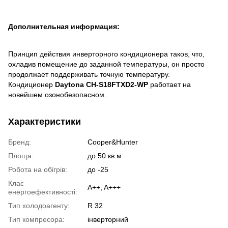
Дополнительная информация:
Принцип действия инверторного кондиционера таков, что,
охладив помещение до заданной температуры, он просто
продолжает поддерживать точную температуру.
Кондиционер
Daytona CH-S18FTXD2-WP
работает на
новейшем озонобезопасном.
Характеристики
Бренд:
Cooper&Hunter
Площа:
до 50 кв.м
Робота на обігрів:
до -25
Клас
A++, A+++
енергоефективності:
Тип холодоагенту:
R 32
Тип компресора:
інверторний