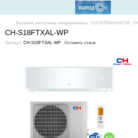
Бытовые настенные кондиционеры
COOPER&HUNTER
C
CH-S18FTXAL-WP
Артикул:
CH-S18FTXAL-WP
Оставить отзыв