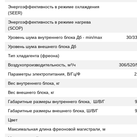
Энергоэффективность в режиме охлаждения
(SEER)
Энергоэффективность в режиме нагрева
(SCOP)
Уровень шума внутреннего блока Дб - min/max
30/33
Уровень шума внешнего блока Дб
Тип хладагента (фреона)
Воздухопроизводительность, м³/ч
306/520/
Параметры электропитания, В/Гц/Ф
2
Вес внутреннего блока, кг
Вес внешнего блока, кг
Габаритные размеры внутреннего блока, Ш/В/Г
Габаритные размеры внешнего блока, Ш/В/Г
Цвет
Максимальная длина фреоновой магистрали, м