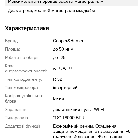
Максимальный перепад высоты магистрали, м
Диаметр жидкостной магистрали мм/дюйм
Характеристики
Бренд:
Cooper&Hunter
Площа:
до 50 кв.м
Робота на обігрів:
до -25
Клас
A++, A+++
енергоефективності:
Тип холодоагенту:
R 32
Тип компресора:
інверторний
Колір внутрішнього
Білий
блока:
Управління:
дистанційний пульт, WI FI
Типорозмір:
"18" 18000 BTU
Додаткові функції:
Економічний режим, Осушення,
Защита помещения от замерзания +8
градусов, Ионизация, Фильтрация