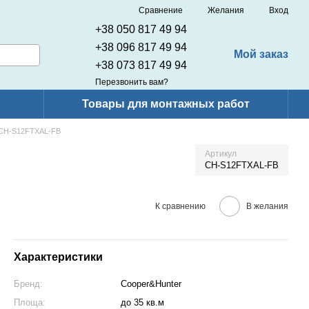
Сравнение
Желания
Вход
+38 050 817 49 94
+38 096 817 49 94
Мой заказ
+38 073 817 49 94
Перезвонить вам?
Товары для монтажных работ
CH-S12FTXAL-FB
Артикул
CH-S12FTXAL-FB
К сравнению
В желания
Характеристики
Бренд:
Cooper&Hunter
Площа:
до 35 кв.м