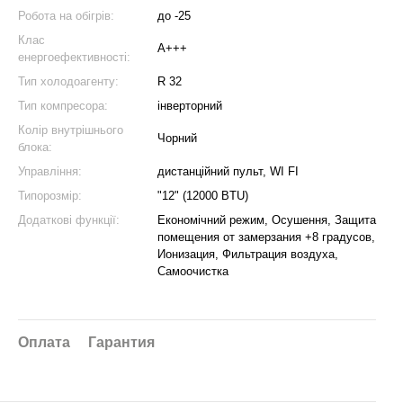
Робота на обігрів:
до -25
Клас
A+++
енергоефективності:
Тип холодоагенту:
R 32
Тип компресора:
інверторний
Колір внутрішнього
Чорний
блока:
Управління:
дистанційний пульт, WI FI
Типорозмір:
"12" (12000 BTU)
Додаткові функції:
Економічний режим, Осушення, Защита
помещения от замерзания +8 градусов,
Ионизация, Фильтрация воздуха,
Самоочистка
Оплата
Гарантия