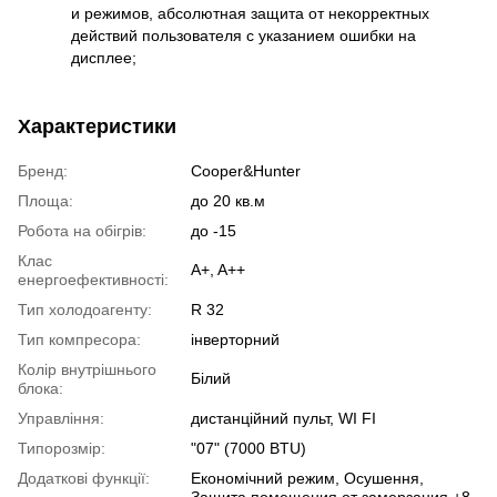
и режимов, абсолютная защита от некорректных
действий пользователя с указанием ошибки на
дисплее;
Характеристики
Бренд:
Cooper&Hunter
Площа:
до 20 кв.м
Робота на обігрів:
до -15
Клас
A+, A++
енергоефективності:
Тип холодоагенту:
R 32
Тип компресора:
інверторний
Колір внутрішнього
Білий
блока:
Управління:
дистанційний пульт, WI FI
Типорозмір:
"07" (7000 BTU)
Додаткові функції:
Економічний режим, Осушення,
Защита помещения от замерзания +8