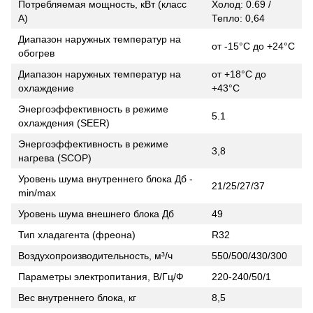
Потребляемая мощность, кВт (класс
Холод: 0.69 /
А)
Тепло: 0,64
Диапазон наружных температур на
от -15°С до +24°С
обогрев
Диапазон наружных температур на
от +18°С до
охлаждение
+43°С
Энергоэффективность в режиме
5.1
охлаждения (SEER)
Энергоэффективность в режиме
3,8
нагрева (SCOP)
Уровень шума внутреннего блока Дб -
21/25/27/37
min/max
Уровень шума внешнего блока Дб
49
Тип хладагента (фреона)
R32
Воздухопроизводительность, м³/ч
550/500/430/300
Параметры электропитания, В/Гц/Ф
220-240/50/1
Вес внутреннего блока, кг
8,5