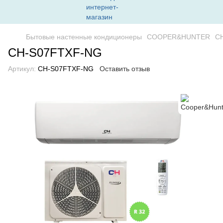
Бытовые настенные кондиционеры
COOPER&HUNTER
C
CH-S07FTXF-NG
Артикул:
CH-S07FTXF-NG
Оставить отзыв