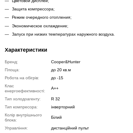
Цветовой дисплей;
Защита компрессора;
Режим очередного отопления;
Экономическое охлаждение;
Запуск при низких температурах наружного воздуха.
Характеристики
Бренд:
Cooper&Hunter
Площа:
до 20 кв.м
Робота на обігрів:
до -15
Клас
A++
енергоефективності:
Тип холодоагенту:
R 32
Тип компресора:
інверторний
Колір внутрішнього
Білий
блока:
Управління:
дистанційний пульт