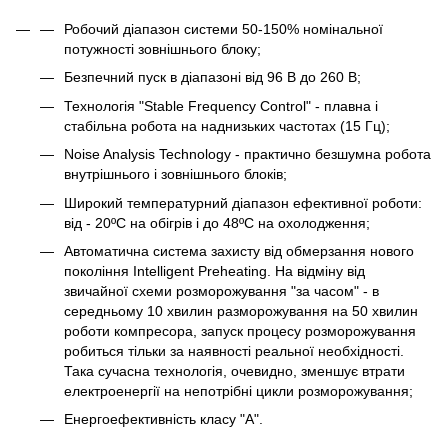
Робочий діапазон системи 50-150% номінальної
потужності зовнішнього блоку;
Безпечний пуск в діапазоні від 96 В до 260 В;
Технологія "Stable Frequency Control" - плавна і
стабільна робота на наднизьких частотах (15 Гц);
Noise Analysis Technology - практично безшумна робота
внутрішнього і зовнішнього блоків;
Широкий температурний діапазон ефективної роботи:
від - 20ºC на обігрів і до 48ºC на охолодження;
Автоматична система захисту від обмерзання нового
покоління Intelligent Preheating. На відміну від
звичайної схеми розморожування "за часом" - в
середньому 10 хвилин разморожування на 50 хвилин
роботи компресора, запуск процесу розморожування
робиться тільки за наявності реальної необхідності.
Така сучасна технологія, очевидно, зменшує втрати
електроенергії на непотрібні цикли розморожування;
Енергоефективність класу "А".