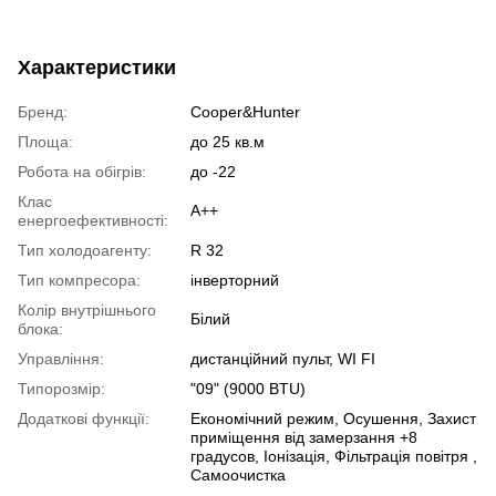
Характеристики
Бренд:
Cooper&Hunter
Площа:
до 25 кв.м
Робота на обігрів:
до -22
Клас
A++
енергоефективності:
Тип холодоагенту:
R 32
Тип компресора:
інверторний
Колір внутрішнього
Білий
блока:
Управління:
дистанційний пульт, WI FI
Типорозмір:
"09" (9000 BTU)
Додаткові функції:
Економічний режим, Осушення, Захист
приміщення від замерзання +8
градусов, Іонізація, Фільтрація повітря ,
Самоочистка