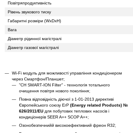
Повітряпродуктивність
Рівень звукового тиску
Габаритні розміри (WxDxH)
Вага
Діаметр рідинної магістралі
Діаметр газової магістралі
Wi-Fi модуль для можливості управління кондиціонером
через Смартфон/Планшет;
"CH SMART-ION Filter" - технологія тотального
очищення повітря нового покоління;
Повна відповідність діючої з 1-01-2013 директиві
Європейського союзу ErP
(Energy related Products) №
626/2011/EU
для побутових теплових насосів і
кондиціонерів SEER A++ SCOP A++;
Озонобезпечнийй високоефективний фреон R32;