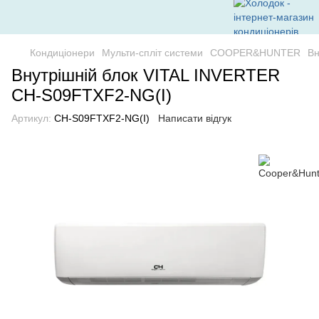
Кондиціонери
Мульти-спліт системи
COOPER&HUNTER
Вн
Внутрішній блок VITAL INVERTER
CH-S09FTXF2-NG(I)
Артикул:
CH-S09FTXF2-NG(I)
Написати відгук