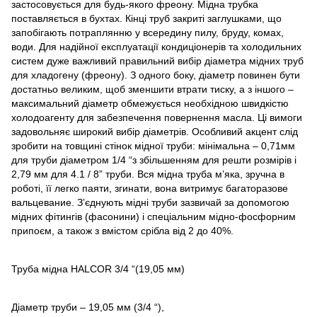
застосовується для будь-якого фреону. Мідна трубка
поставляється в бухтах. Кінці труб закриті заглушками, що
запобігають потраплянню у всередину пилу, бруду, комах,
води. Для надійної експлуатації кондиціонерів та холодильних
систем дуже важливий правильний вибір діаметра мідних труб
для хладогену (фреону). З одного боку, діаметр повинен бути
достатньо великим, щоб зменшити втрати тиску, а з іншого –
максимальний діаметр обмежується необхідною швидкістю
холодоагенту для забезпечення повернення масла. Ці вимоги
задовольняє широкий вибір діаметрів. Особливий акцент слід
зробити на товщині стінок мідної труби: мінімальна – 0,71мм
для труби діаметром 1/4 “з збільшенням для решти розмірів і
2,79 мм для 4.1 / 8” труби. Вся мідна труба м’яка, зручна в
роботі, її легко паяти, згинати, вона витримує багаторазове
вальцевание. З’єднують мідні труби зазвичай за допомогою
мідних фітингів (фасонини) і спеціальним мідно-фосфорним
припоєм, а також з вмістом срібла від 2 до 40%.
Труба мідна HALCOR 3/4 “(19,05 мм)
Діаметр труби – 19,05 мм (3/4 “),