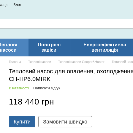
мація
Блог
Теплові
Повітряні
Енергоефективна
насоси
завіси
вентиляція
Головна
Теплові насоси
Теплові насоси Cooper&Hunter
Тепловий на
Тепловий насос для опалення, охолодже
CH-HP6.0MIRK
В наявності
Написати відгук
118 440 грн
Купити
Замовити швидко