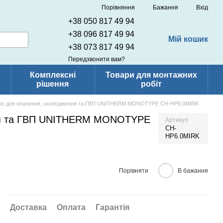
Порівняння
Бажання
Вхід
+38 050 817 49 94
+38 096 817 49 94
Мій кошик
+38 073 817 49 94
Передзвонити вам?
Комплексні
Товари для монтажних
рішення
робіт
сос для опалення, охолодження та ГВП UNITHERM MONOTYPE CH-HP6.0MIRK
ння та ГВП UNITHERM MONOTYPE
Артикул
CH-
HP6.0MIRK
Порівняти
В бажання
Доставка
Оплата
Гарантія