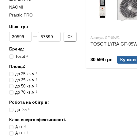
NAOMI
Practic PRO
Ціна, грн
Від Ціна, грн
До Ціна, грн
ОК
Артикул: GF-09W2
TOSOT LYRA GF-09
Бренд:
Tosot
4
30 599 грн
Купити
Площа:
до 25 кв.м
1
до 35 кв.м
1
до 50 кв.м
1
до 70 кв.м
1
Робота на обігрів:
до -25
4
Клас енергоефективності:
A++
4
A+++
4