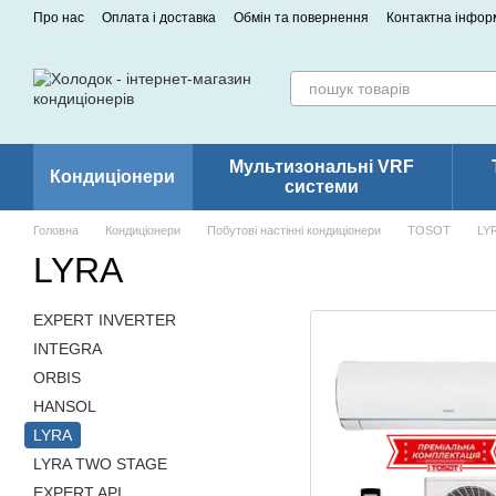
Перейти до основного контенту
Про нас
Оплата і доставка
Обмін та повернення
Контактна інфор
Мультизональні VRF
Кондиціонери
системи
Головна
Кондиціонери
Побутові настінні кондиціонери
TOSOT
LY
LYRA
EXPERT INVERTER
INTEGRA
ORBIS
HANSOL
LYRA
LYRA TWO STAGE
EXPERT API