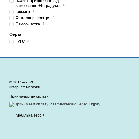
Захист приміщення від
замерзання +8 градусов
4
Іонізація
4
Фільтрація повітря
4
Самоочистка
4
Серія
LYRA
4
© 2014—2026
інтернет-магазин
Приймаємо до оплати
Мобільна версія