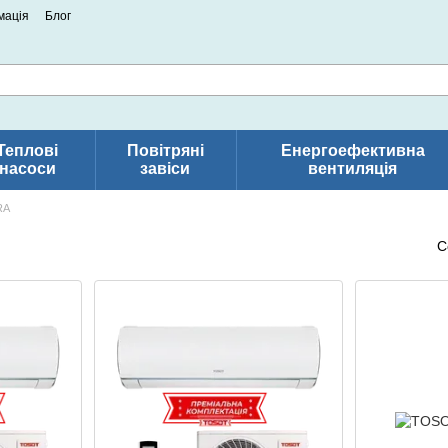
мація
Блог
Теплові
Повітряні
Енергоефективна
насоси
завіси
вентиляція
RA
С