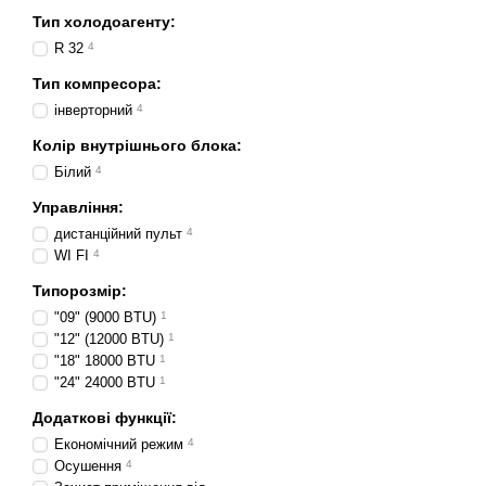
Тип холодоагенту:
R 32
4
Тип компресора:
інверторний
4
Колір внутрішнього блока:
Білий
4
Управління:
дистанційний пульт
4
WI FI
4
Типорозмір:
"09" (9000 BTU)
1
"12" (12000 BTU)
1
"18" 18000 BTU
1
"24" 24000 BTU
1
Додаткові функції:
Економічний режим
4
Осушення
4