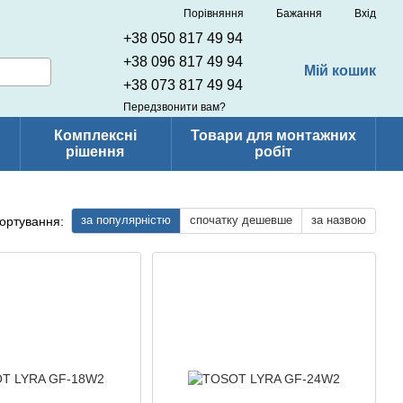
Порівняння
Бажання
Вхід
+38 050 817 49 94
+38 096 817 49 94
Мій кошик
+38 073 817 49 94
Передзвонити вам?
Комплексні
Товари для монтажних
рішення
робіт
за популярністю
спочатку дешевше
за назвою
ортування: