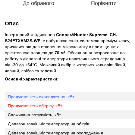
До обраного
Порівняти
Опис
Інверторний кондиціонер
Cooper&Hunter Supreme CH-
S24FTXAM2S-WP
, є побутовою спліт-системою преміум-класу,
призначеною для створення мікроклімату в приміщеннях
орієнтовною площею до
70
м²
. Обладнання розраховане на
роботу в діапазоні температури навколишнього середовища
від -30 до +54°С. Можливий вибір із чотирьох кольорів: білий,
чорний, срібло та золотий.
Основні характеристики:
Продуктивність охолодження, кВт
Продуктивність обігріву, кВт
Споживана потужність, кВт
Діапазон зовнішніх температур на обігрів
Діапазон зовнішніх температур на охолодження