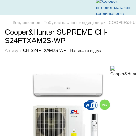
Кондиціонери
Побутові настінні кондиціонери
COOPER&HU
Сooper&Hunter SUPREME CH-
S24FTXAM2S-WP
Артикул:
CH-S24FTXAM2S-WP
Написати відгук