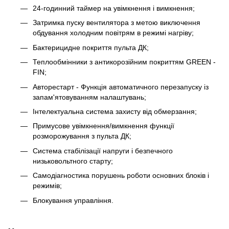
24-годинний таймер на увімкнення і вимкнення;
Затримка пуску вентилятора з метою виключення
обдування холодним повітрям в режимі нагріву;
Бактерицидне покриття пульта ДК;
Теплообмінники з антикорозійним покриттям GREEN -
FIN;
Авторестарт - Функція автоматичного перезапуску із
запам'ятовуванням налаштувань;
Інтелектуальна система захисту від обмерзання;
Примусове увімкнення/вимкнення функції
розморожування з пульта ДК;
Система стабілізації напруги і безпечного
низьковольтного старту;
Самодіагностика порушень роботи основних блоків і
режимів;
Блокування управління.