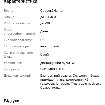
Характеристики
Бренд:
Cooper&Hunter
Площа:
до 70 кв.м
Робота на обігрів:
до -30
Клас
A+++
енергоефективності:
Тип холодоагенту:
R 32
Тип компресора:
інверторний
Колір внутрішнього
Білий
блока:
Управління:
дистанційний пульт, WI FI
Типорозмір:
"24" 24000 BTU
Додаткові функції:
Економічний режим, Осушення, Захист
приміщення від замерзання +8
градусов, Іонізація, Фільтрація повітря ,
Самоочистка
Відгуки