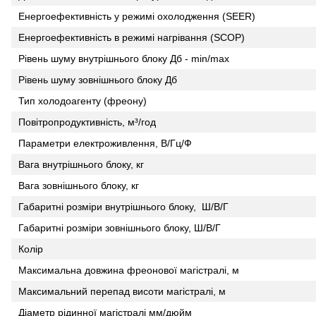
Енергоефективність у режимі охолодження (SEER)
Енергоефективність в режимі нагрівання (SCOP)
Рівень шуму внутрішнього блоку Дб - min/max
Рівень шуму зовнішнього блоку Дб
Тип холодоагенту (фреону)
Повітропродуктивність, м³/год
Параметри електроживлення, В/Гц/Ф
Вага внутрішнього блоку, кг
Вага зовнішнього блоку, кг
Габаритні розміри внутрішнього блоку, Ш/В/Г
Габаритні розміри зовнішнього блоку, Ш/В/Г
Колір
Максимальна довжина фреонової магістралі, м
Максимальний перепад висоти магістралі, м
Діаметр рідинної магістралі мм/дюйм