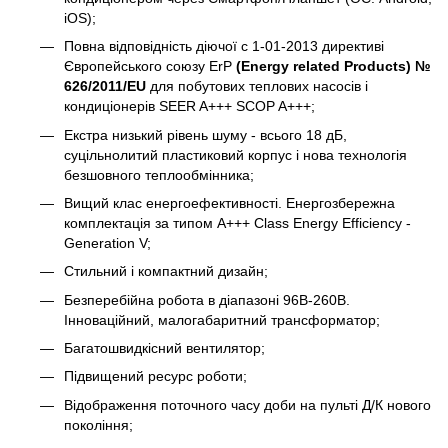
iOS);
Повна відповідність діючої c 1-01-2013 директиві
Європейського союзу ErP
(Energy related Products) №
626/2011/EU
для побутових теплових насосів і
кондиціонерів SEER A+++ SCOP A+++;
Екстра низький рівень шуму - всього 18 дБ,
суцільнолитий пластиковий корпус і нова технологія
безшовного теплообмінника;
Вищий клас енергоефективності. Енергозбережна
комплектація за типом A+++ Class Energy Efficiency -
Generation V;
Стильний і компактний дизайн;
Безперебійна робота в діапазоні 96В-260В.
Інноваційний, малогабаритний трансформатор;
Багатошвидкісний вентилятор;
Підвищений ресурс роботи;
Відображення поточного часу доби на пульті Д/К нового
покоління;