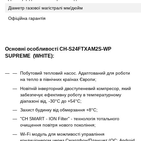
Діаметр газової магістралі мм/дюйм
Офіційна гарантія
Основні особливості CH-S24FTXAM2S-WP
SUPREME (WHITE):
Побутовий тепловий насос. Адаптований для роботи
на тепло в північних країнах Європи;
Новітній інверторний двоступеневий компресор, який
забезпечує ефективну роботу в температурному
діапазоні від, -30°C до +54°C;
Захист будинку від обмерзання +8°C;
"CH SMART - ION Filter" - технологія тотального
очищення повітря нового покоління;
Wi-Fi модуль для можливості управління
кондиціонером через Смартфон/Планшет (ОС: Android,