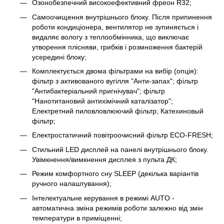
Озонобезпечний високоефективний фреон R32;
Самоочищення внутрішнього блоку. Після припинення
роботи кондиціонера, вентилятор не зупиняється і
видаляє вологу з теплообмінника, що виключає
утворення плісняви, грибків і розмноження бактерій
усередині блоку;
Комплектується двома фільтрами на вибір (опція):
фільтр з активованого вугілля "Анти-запах"; фільтр
"Антибактеріальний пригнічувач"; фільтр
"Нанотитановий антихімічний каталізатор";
Електретний пиловловлюючий фільтр; Катехиновый
фільтр;
Електростатичний повітроочисний фільтр ЕСО-FRESH;
Стильний LED дисплей на панелі внутрішнього блоку.
Увімкнення/вимкнення дисплея з пульта ДК;
Режим комфортного сну SLЕЕР (декілька варіантів
ручного налаштування);
Інтелектуальне керування в режимі AUTO -
автоматична зміна режимів роботи залежно від змін
температури в приміщенні;