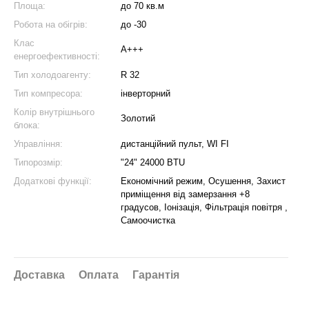
Площа:
до 70 кв.м
Робота на обігрів:
до -30
Клас
A+++
енергоефективності:
Тип холодоагенту:
R 32
Тип компресора:
інверторний
Колір внутрішнього
Золотий
блока:
Управління:
дистанційний пульт, WI FI
Типорозмір:
"24" 24000 BTU
Додаткові функції:
Економічний режим, Осушення, Захист
приміщення від замерзання +8
градусов, Іонізація, Фільтрація повітря ,
Самоочистка
Доставка
Оплата
Гарантія