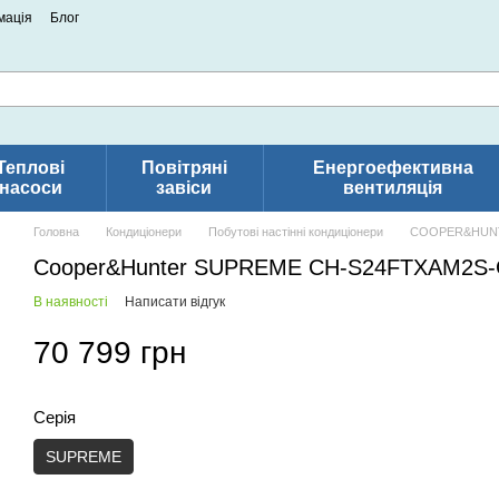
мація
Блог
Теплові
Повітряні
Енергоефективна
насоси
завіси
вентиляція
Головна
Кондиціонери
Побутові настінні кондиціонери
COOPER&HUN
Сooper&Hunter SUPREME CH-S24FTXAM2S
В наявності
Написати відгук
70 799 грн
Серія
SUPREME