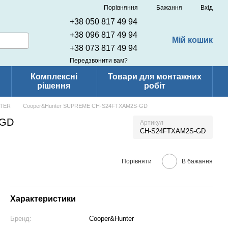
Порівняння
Бажання
Вхід
+38 050 817 49 94
+38 096 817 49 94
Мій кошик
+38 073 817 49 94
Передзвонити вам?
Комплексні
Товари для монтажних
рішення
робіт
TER
Сooper&Hunter SUPREME CH-S24FTXAM2S-GD
-GD
Артикул
CH-S24FTXAM2S-GD
Порівняти
В бажання
Характеристики
Бренд:
Cooper&Hunter