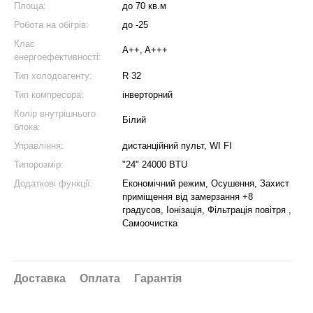
Площа:
до 70 кв.м
Робота на обігрів:
до -25
Клас
A++, A+++
енергоефективності:
Тип холодоагенту:
R 32
Тип компресора:
інверторний
Колір внутрішнього
Білий
блока:
Управління:
дистанційний пульт, WI FI
Типорозмір:
"24" 24000 BTU
Додаткові функції:
Економічний режим, Осушення, Захист
приміщення від замерзання +8
градусов, Іонізація, Фільтрація повітря ,
Самоочистка
Доставка
Оплата
Гарантія