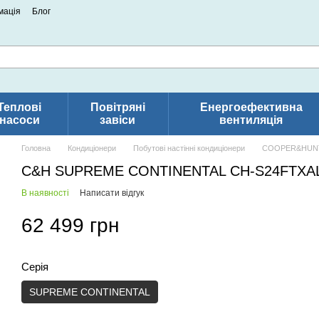
мація
Блог
Теплові
Повітряні
Енергоефективна
насоси
завіси
вентиляція
Головна
Кондиціонери
Побутові настінні кондиціонери
COOPER&HUN
С&H SUPREME CONTINENTAL CH-S24FTXA
В наявності
Написати відгук
62 499 грн
Серія
SUPREME CONTINENTAL