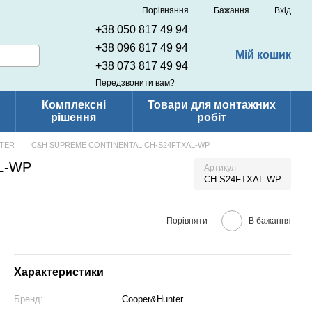
Порівняння
Бажання
Вхід
+38 050 817 49 94
+38 096 817 49 94
Мій кошик
+38 073 817 49 94
Передзвонити вам?
Комплексні
Товари для монтажних
рішення
робіт
TER
С&H SUPREME CONTINENTAL CH-S24FTXAL-WP
L-WP
Артикул
CH-S24FTXAL-WP
Порівняти
В бажання
Характеристики
Бренд:
Cooper&Hunter