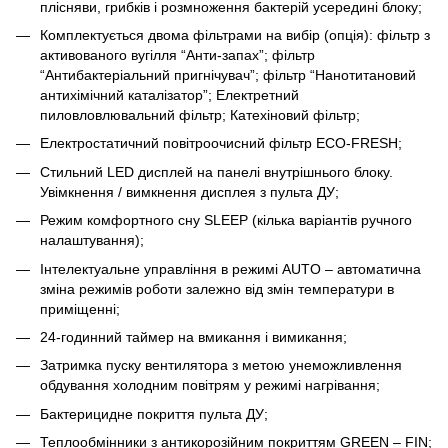
плісняви, грибків і розмноження бактерій усередині блоку;
Комплектується двома фільтрами на вибір (опція): фільтр з
активованого вугілля “Анти-запах”; фільтр
“Антибактеріальний пригнічувач”; фільтр “Нанотитановий
антихімічний каталізатор”; Електретний
пиловловлювальний фільтр; Катехіновий фільтр;
Електростатичний повітроочисний фільтр ЕСО-FRESH;
Стильний LED дисплей на панелі внутрішнього блоку.
Увімкнення / вимкнення дисплея з пульта ДУ;
Режим комфортного сну SLЕЕР (кілька варіантів ручного
налаштування);
Інтелектуальне управління в режимі AUTO – автоматична
зміна режимів роботи залежно від змін температури в
приміщенні;
24-годинний таймер на вмикання і вимикання;
Затримка пуску вентилятора з метою унеможливлення
обдування холодним повітрям у режимі нагрівання;
Бактерицидне покриття пульта ДУ;
Теплообмінники з антикорозійним покриттям GREEN – FIN;