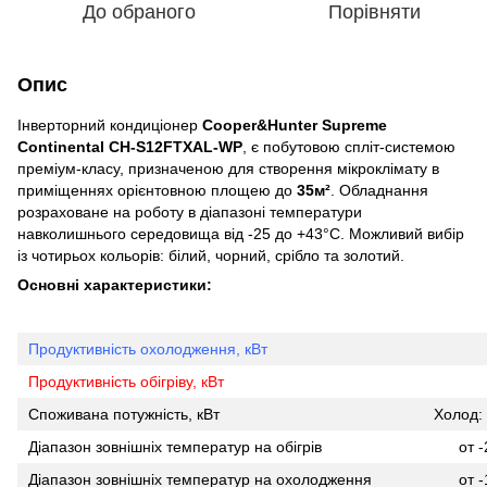
До обраного
Порівняти
Опис
Інверторний кондиціонер
Cooper&Hunter Supreme
Continental CH-S12FTXAL-WP
, є побутовою спліт-системою
преміум-класу, призначеною для створення мікроклімату в
приміщеннях орієнтовною площею до
35м²
. Обладнання
розраховане на роботу в діапазоні температури
навколишнього середовища від -25 до +43°С. Можливий вибір
із чотирьох кольорів: білий, чорний, срібло та золотий.
Основні характеристики:
Продуктивність охолодження, кВт
Продуктивність обігріву, кВт
Споживана потужність, кВт
Холод: 
Діапазон зовнішніх температур на обігрів
от 
Діапазон зовнішніх температур на охолодження
от 