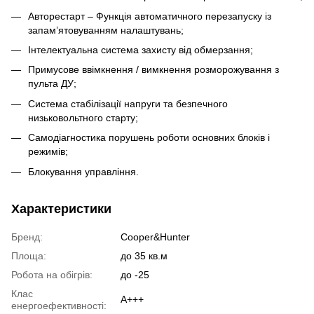
Авторестарт – Функція автоматичного перезапуску із
запам’ятовуванням налаштувань;
Інтелектуальна система захисту від обмерзання;
Примусове ввімкнення / вимкнення розморожування з
пульта ДУ;
Система стабілізації напруги та безпечного
низьковольтного старту;
Самодіагностика порушень роботи основних блоків і
режимів;
Блокування управління.
Характеристики
Бренд:
Cooper&Hunter
Площа:
до 35 кв.м
Робота на обігрів:
до -25
Клас
A+++
енергоефективності: