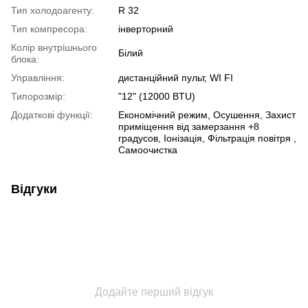
Тип холодоагенту:
R 32
Тип компресора:
інверторний
Колір внутрішнього
Білий
блока:
Управління:
дистанційний пульт, WI FI
Типорозмір:
"12" (12000 BTU)
Додаткові функції:
Економічний режим, Осушення, Захист
приміщення від замерзання +8
градусов, Іонізація, Фільтрація повітря ,
Самоочистка
Відгуки
Додайте перший відгук