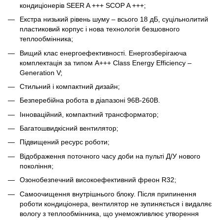
кондиціонерів SEER A +++ SCOP A +++;
Екстра низький рівень шуму – всього 18 дБ, суцільнолитий
пластиковий корпус і нова технологія безшовного
теплообмінника;
Вищий клас енергоефективності. Енергозберігаюча
комплектація за типом A+++ Class Energy Efficiency –
Generation V;
Стильний і компактний дизайн;
Безперебійна робота в діапазоні 96В-260В.
Інноваційний, компактний трансформатор;
Багатошвидкісний вентилятор;
Підвищений ресурс роботи;
Відображення поточного часу доби на пульті Д/У нового
покоління;
Озонобезпечний високоефективний фреон R32;
Самоочищення внутрішнього блоку. Після припинення
роботи кондиціонера, вентилятор не зупиняється і видаляє
вологу з теплообмінника, що унеможливлює утворення