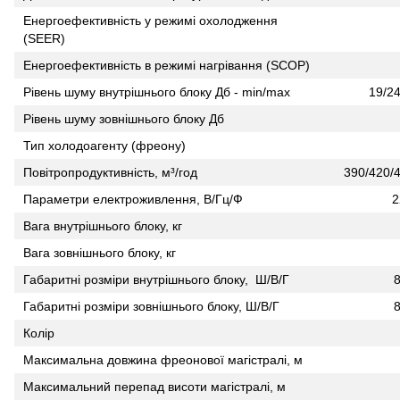
Енергоефективність у режимі охолодження
(SEER)
Енергоефективність в режимі нагрівання (SCOP)
Рівень шуму внутрішнього блоку Дб - min/max
19/24
Рівень шуму зовнішнього блоку Дб
Тип холодоагенту (фреону)
Повітропродуктивність, м³/год
390/420/
Параметри електроживлення, В/Гц/Ф
2
Вага внутрішнього блоку, кг
Вага зовнішнього блоку, кг
Габаритні розміри внутрішнього блоку, Ш/В/Г
Габаритні розміри зовнішнього блоку, Ш/В/Г
Колір
Максимальна довжина фреонової магістралі, м
Максимальний перепад висоти магістралі, м