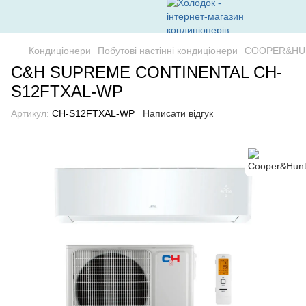
Кондиціонери
Побутові настінні кондиціонери
COOPER&HU
С&H SUPREME CONTINENTAL CH-
S12FTXAL-WP
Артикул:
CH-S12FTXAL-WP
Написати відгук