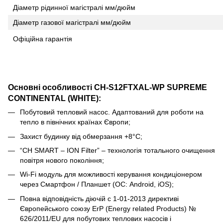
Діаметр рідинної магістралі мм/дюйм
Діаметр газової магістралі мм/дюйм
Офіційна гарантія
Основні особливості CH-S12FTXAL-WP SUPREME
CONTINENTAL (WHITE):
Побутовий тепловий насос. Адаптований для роботи на
тепло в північних країнах Європи;
Захист будинку від обмерзання +8°C;
“CH SMART – ION Filter” – технологія тотального очищення
повітря нового покоління;
Wi-Fi модуль для можливості керування кондиціонером
через Смартфон / Планшет (ОС: Android, iOS);
Повна відповідність діючій c 1-01-2013 директиві
Європейського союзу ErP (Energy related Products) №
626/2011/EU для побутових теплових насосів і