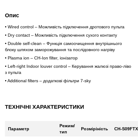
Опис
• Wired control – Можливість підключення дротового пульта
• Dry contact – Можливість підключення сухого контакту
• Double self-clean – Функція самоочищення внутрішнього
блоку шляхом заморожування та послідовного нагріву
• Plasma ion – CH-Ion filter, іонізатор
• Left-right Indoor louver control – Керування жалюзі право-ліво
з пульта
• Additional filters – додаткові фільтри 7-sky
ТЕХНІЧНІ ХАРАКТЕРИСТИКИ
Режим/
Параметр
Розміріність
CH-S09FTX
тип