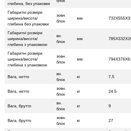
блок
глибина, без упаковки
Габаритні розміри
зовн.
ширина/висота/
мм
732Х555Х3
блок
глибина без упаковки
Габаритні розміри
вн.
ширина/висота/
мм
785X332X2
блок
глибина з упаковкою
Габаритні розміри
зовн.
ширина/висота/
мм
794X376X6
блок
глибина з упаковкою
вн.
Вага, нетто
кг
7,5
блок
зовн.
Вага, нетто
кг
24.5
блок
вн.
Вага, брутто
кг
9
блок
зовн.
Вага, брутто
кг
27
блок