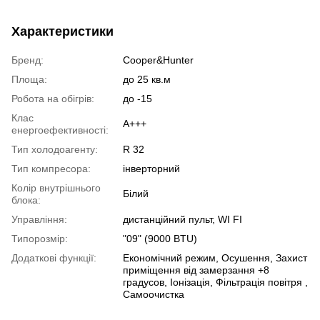
Характеристики
Бренд:
Cooper&Hunter
Площа:
до 25 кв.м
Робота на обігрів:
до -15
Клас
A+++
енергоефективності:
Тип холодоагенту:
R 32
Тип компресора:
інверторний
Колір внутрішнього
Білий
блока:
Управління:
дистанційний пульт, WI FI
Типорозмір:
"09" (9000 BTU)
Додаткові функції:
Економічний режим, Осушення, Захист
приміщення від замерзання +8
градусов, Іонізація, Фільтрація повітря ,
Самоочистка