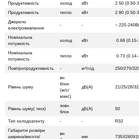
Продуктивність
холод
кВт
2.50 (0.50-
Продуктивність
тепло
кВт
2.80 (0.50-
Джерело
-
-
~ 220-240В
електроживлення
Номінальна
холод
кВт
0.68 (0.15-
потужність
Номінальна
тепло
кВт
0.73 (0.14-
потужність
Повітропродуктивність
-
м³/год
250/270/32
вн.
блок
Рівень шуму
дБ(А)
21/25/28/32
(м/с/
макс)
зовн.
Рівень шуму( тиск)
дБ(А)
50
блок
Тип холодоагенту
-
-
R32
Габаритні розміри
вн.
ширина/висота/
мм
735X260X1