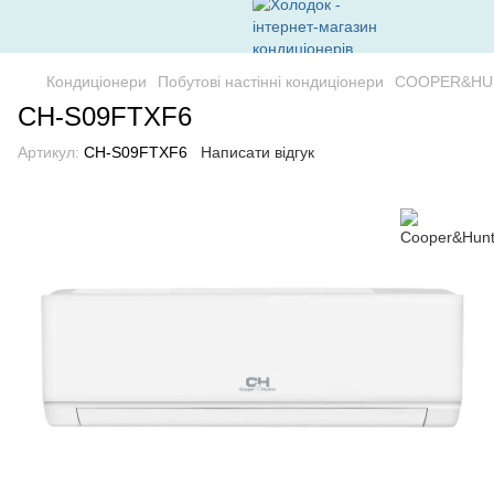
Кондиціонери
Побутові настінні кондиціонери
COOPER&HU
CH-S09FTXF6
Артикул:
CH-S09FTXF6
Написати відгук