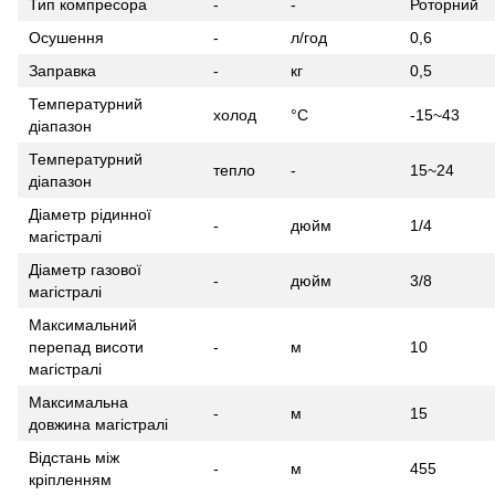
Тип компресора
-
-
Роторний
Осушення
-
л/год
0,6
Заправка
-
кг
0,5
Температурний
холод
°С
-15~43
діапазон
Температурний
тепло
-
15~24
діапазон
Діаметр рідинної
-
дюйм
1/4
магістралі
Діаметр газової
-
дюйм
3/8
магістралі
Максимальний
перепад висоти
-
м
10
магістралі
Максимальна
-
м
15
довжина магістралі
Відстань між
-
м
455
кріпленням